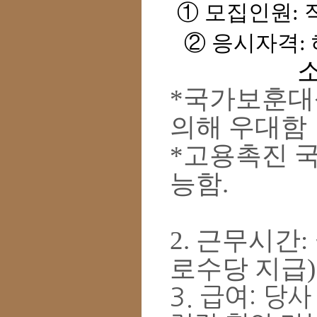
① 모집인원: 
② 응시자격:
소아작업
*국가보훈대
의해 우대함
*고용촉진 
능함.
2. 근무시간: 월
로수당 지급)
3. 급여: 당