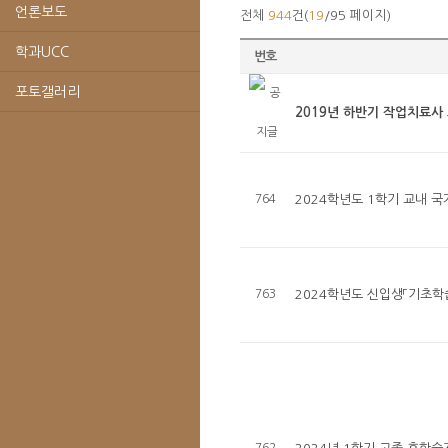
언론보도
전체
944
건(
19
/95 페이지)
학과UCC
번호
포토갤러리
2019년 하반기 작업치료사
764
2024학년도 1학기 교내 
763
2024학년도 신입생「기초학