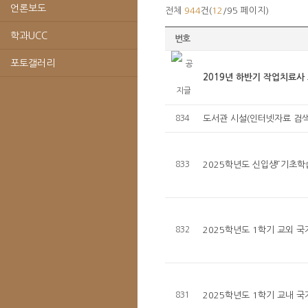
언론보도
전체
944
건(
12
/95 페이지)
학과UCC
번호
포토갤러리
2019년 하반기 작업치료사
834
도서관 시설(인터넷자료 검색실
833
2025학년도 신입생「기초학
832
2025학년도 1학기 교외 
831
2025학년도 1학기 교내 