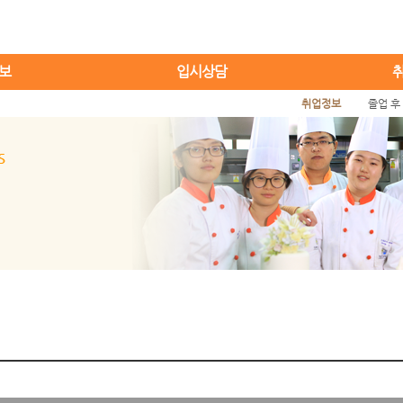
보
입시상담
취업정보
졸업 후