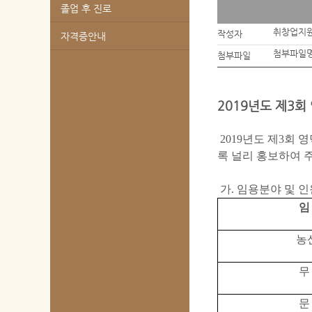
졸업 후 진로
취창업지
작성자
자격증안내
첨부파일명
첨부파일
2019년도 제3
2019
년도 제
3
회 
록 널리 홍보하여 
가
.
임용분야 및 인
임
농
무
문