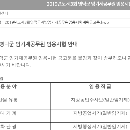
2019년도 제3회 영덕군 임기제공무원 임용시
원센터
 :
2019년도제3회영덕군지방임기제공무원임용시험계획공고문.hwp
회 영덕군 임기제공무원 임용시험 안내
영덕군 임기제공무원 임용시험 공고문을 붙임과 같이 송부하오니 
주시기 바랍니다
.
원
 용 분 야
임 용 직 급
산물 유통
지방농업주사보
(
일반임기제
)
 대 기 계
지방공업서기
(
일반임기제
)
 화 관 광
지방행정서기
(
일반임기제
)