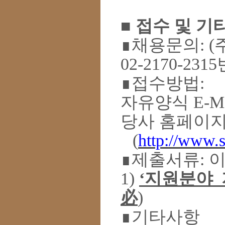
■
접수 및 기
∎
채용문의
: (
02-2170-2315
∎
접수방법
:
자유양식
E-M
당사 홈페이
(
http://www.
∎
제출서류
:
1)
‘
지원분야
_
必
)
∎
기타사항