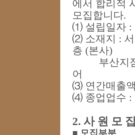
에서 합리적 
모집합니다
.
⑴
설립일자
:
⑵
소재지
:
서
층
(
본사
)
부산지
어
⑶
연간매출
⑷
종업업수
:
2.
사 원 모 
■
모집부분