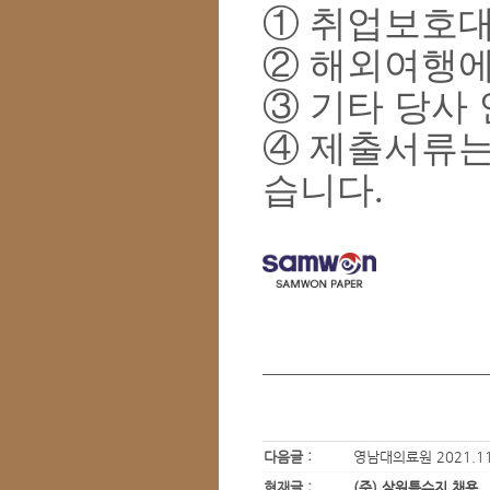
①
취업보호대
②
해외여행에
③
기타 당사 
④
제출서류는
습니다
.
다음글 :
영남대의료원 2021.11
현재글 :
(주) 삼원특수지 채용