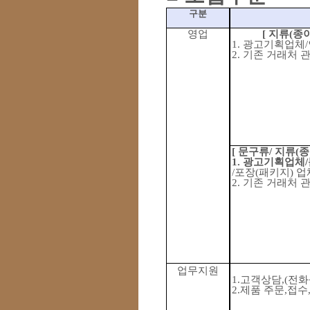
구분
영업
[
지류
(
종
1.
광고기획업체
/
2.
기존 거래처 
[
문구류
/
지류
(
종
1.
광고기획업체
/
/
포장
(
패키지
)
업
2.
기존 거래처 관
업무지원
1.
고객상담
,(
전화
2.
제품 주문
,
접수