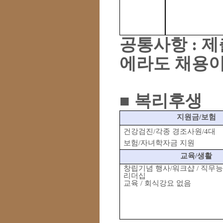
공통사항
:
제
에라도 채용이
■
복리후생
지원금
/
보험
건강검진
/
각종 경조사원
/4
대
보험
/
자녀학자금 지원
교육
/
생활
창립기념 행사
/
워크샵
/
직무능
리더십
교육
/
회식강요 없음