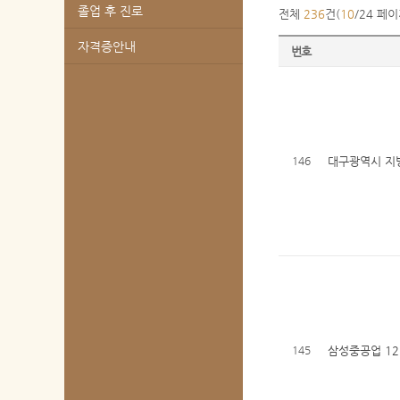
졸업 후 진로
전체
236
건(
10
/24 페이
자격증안내
번호
146
대구광역시 지
145
삼성중공업 12