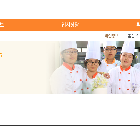
보
입시상담
취업정보
졸업 후