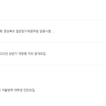
2회 경상북도 일반임기제공무원 임용시험 ..
020년 상반기 개방형 직위 공개모집
시 겨울방학 대학생 인턴모집