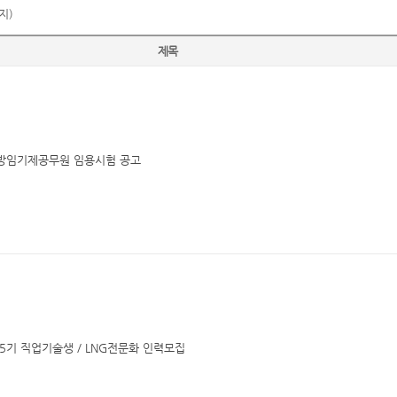
지)
제목
방임기제공무원 임용시험 공고
5기 직업기술생 / LNG전문화 인력모집