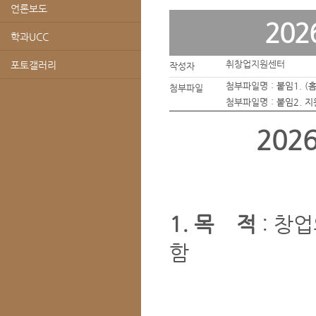
언론보도
20
학과UCC
취창업지원센터
포토갤러리
작성자
첨부파일명 :
붙임1. 
첨부파일
첨부파일명 :
붙임2. 
202
1. 목 적
: 창
함