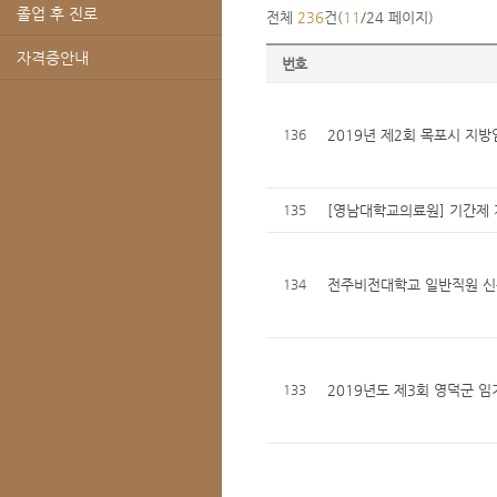
졸업 후 진로
전체
236
건(
11
/24 페이지)
자격증안내
번호
136
2019년 제2회 목포시 지
135
[영남대학교의료원] 기간제 
134
전주비전대학교 일반직원 
133
2019년도 제3회 영덕군 