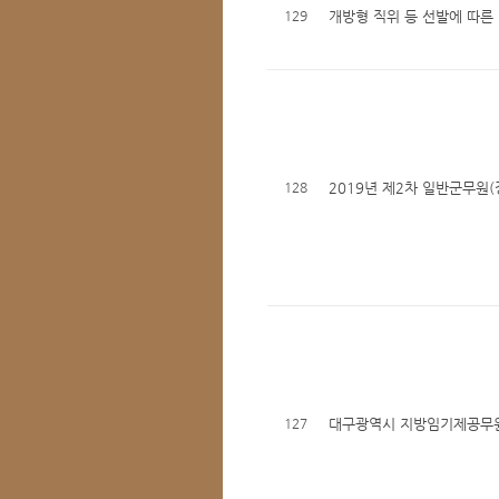
129
개방형 직위 등 선발에 따른
128
2019년 제2차 일반군무원
127
대구광역시 지방임기제공무원